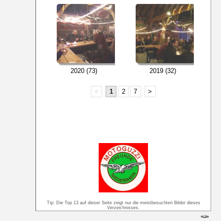
2020 (73)
2019 (32)
<
1
2
7
>
Tip: Die Top 13 auf dieser Seite zeigt nur die meistbesuchten Bilder dieses
Verzeichnisses.