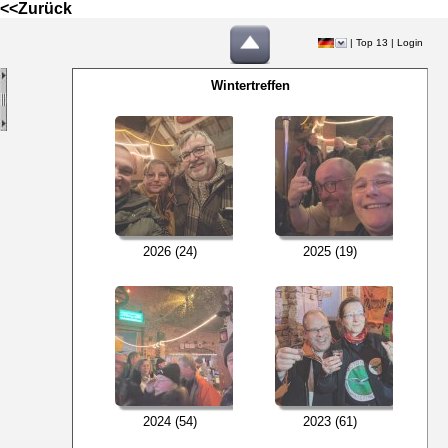
<<Zurück
|
Top 13
|
Login
Wintertreffen
2026 (24)
2025 (19)
2024 (54)
2023 (61)