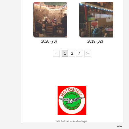
2020 (73)
2019 (32)
<
1
2
7
>
Mit l öffnet man den login.