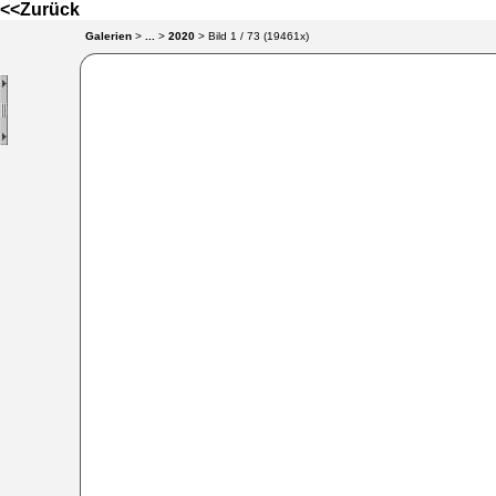
<<Zurück
Galerien
>
...
>
2020
> Bild
1
/ 73 (
19461
x)